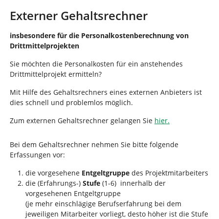
d
n
h
Externer Gehaltsrechner
i
e
insbesondere für die Personalkostenberechnung von
r
Drittmittelprojekten
:
Sie möchten die Personalkosten für ein anstehendes
Drittmittelprojekt ermitteln?
Mit Hilfe des Gehaltsrechners eines externen Anbieters ist
dies schnell und problemlos möglich.
Zum externen Gehaltsrechner gelangen Sie
hier.
Bei dem Gehaltsrechner nehmen Sie bitte folgende
Erfassungen vor:
die vorgesehene
Entgeltgruppe
des Projektmitarbeiters
die (Erfahrungs-)
Stufe
(1-6)
innerhalb der
vorgesehenen Entgeltgruppe
(je mehr einschlägige Berufserfahrung bei dem
jeweiligen Mitarbeiter vorliegt, desto höher ist die Stufe