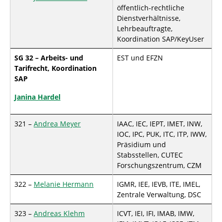
öffentlich-rechtliche
Dienstverhältnisse,
Lehrbeauftragte,
Koordination SAP/KeyUser
SG 32 – Arbeits- und
EST und EFZN
Tarifrecht, Koordination
SAP
Janina Hardel
321 –
Andrea Meyer
IAAC, IEC, IEPT, IMET, INW,
IOC, IPC, PUK, ITC, ITP, IWW,
Präsidium und
Stabsstellen, CUTEC
Forschungszentrum, CZM
322 –
Melanie Hermann
IGMR, IEE, IEVB, ITE, IMEL,
Zentrale Verwaltung, DSC
323 –
Andreas Klehm
ICVT, IEI, IFI, IMAB, IMW,