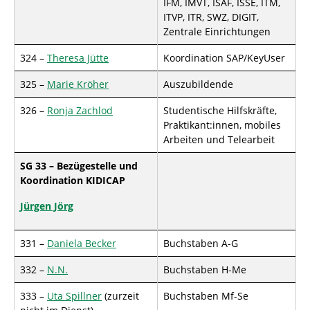
IFM, IMVT, ISAF, ISSE, ITM,
ITVP, ITR, SWZ, DIGIT,
Zentrale Einrichtungen
324 –
Theresa Jütte
Koordination SAP/KeyUser
325 –
Marie Kröher
Auszubildende
326 –
Ronja Zachlod
Studentische Hilfskräfte,
Praktikant:innen, mobiles
Arbeiten und Telearbeit
SG 33 – Bezügestelle und
Koordination KIDICAP
Jürgen Jörg
331 –
Daniela Becker
Buchstaben A-G
332 –
N.N.
Buchstaben H-Me
333 –
Uta Spillner
(zurzeit
Buchstaben Mf-Se