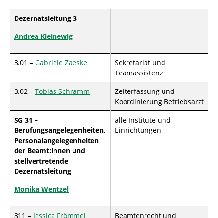
d
n
h
Dezernatsleitung 3
i
e
Andrea Kleinewig
r
:
3.01 –
Gabriele Zaeske
Sekretariat und
Teamassistenz
3.02 –
Tobias Schramm
Zeiterfassung und
Koordinierung Betriebsarzt
SG 31 –
alle Institute und
Berufungsangelegenheiten,
Einrichtungen
Personalangelegenheiten
der Beamt:innen und
stellvertretende
Dezernatsleitung
Monika Wentzel
311 –
Jessica Frömmel
Beamtenrecht und