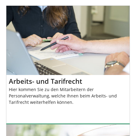
d
n
h
i
e
r
:
Arbeits- und Tarifrecht
Hier kommen Sie zu den Mitarbeitern der
Personalverwaltung, welche Ihnen beim Arbeits- und
Tarifrecht weiterhelfen können.