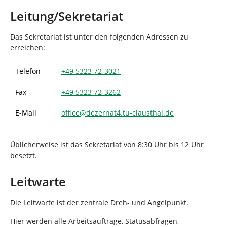
d
n
h
Leitung/Sekretariat
i
e
Das Sekretariat ist unter den folgenden Adressen zu
r
erreichen:
:
Telefon
+49 5323 72-3021
Fax
+49
5323 72-3262
E-Mail
office
@
dezernat4.tu-clausthal
.
de
Üblicherweise ist das Sekretariat von 8:30 Uhr bis 12 Uhr
besetzt.
Leitwarte
Die Leitwarte ist der zentrale Dreh- und Angelpunkt.
Hier werden alle Arbeitsaufträge, Statusabfragen,